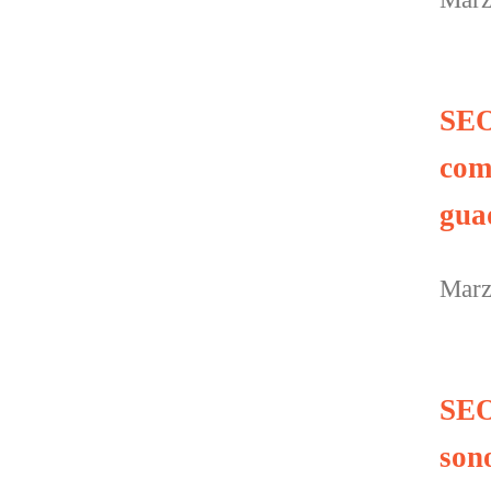
SEO 
com
gua
Marz
SEO
son