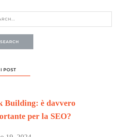
SEARCH
I POST
k Building: è davvero
ortante per la SEO?
o 19, 2024