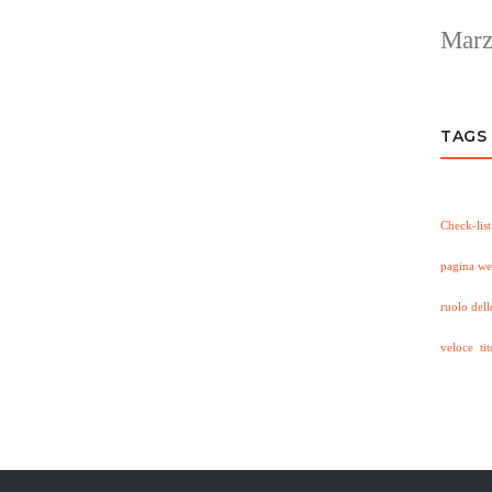
Marz
TAGS
Check-list
pagina w
ruolo dell
veloce
ti