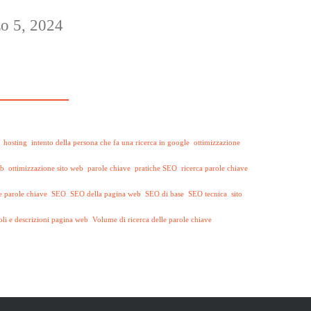
o 5, 2024
hosting
intento della persona che fa una ricerca in google
ottimizzazione
eb
ottimizzazione sito web
parole chiave
pratiche SEO
ricerca parole chiave
e parole chiave
SEO
SEO della pagina web
SEO di base
SEO tecnica
sito
toli e descrizioni pagina web
Volume di ricerca delle parole chiave