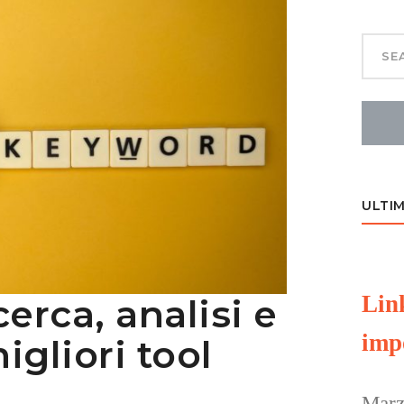
ULTIM
Lin
cerca, analisi e
imp
igliori tool
Marz