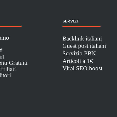
SERVIZI
iamo
Backlink italiani
Guest post italiani
ti
Servizio PBN
nt
Articoli a 1€
nti Gratuiti
Viral SEO boost
filiati
itori