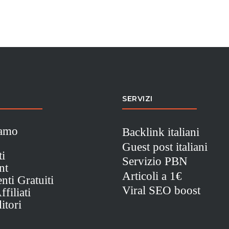
SERVIZI
iamo
Backlink italiani
Guest post italiani
ti
Servizio PBN
nt
Articoli a 1€
nti Gratuiti
Viral SEO boost
filiati
itori