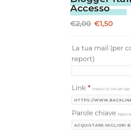
Accesso
€
2,00
€
1,50
La tua mail (per c
report)
Link
*
Inserisci un link per riga
Parole chiave
Aggiungi 