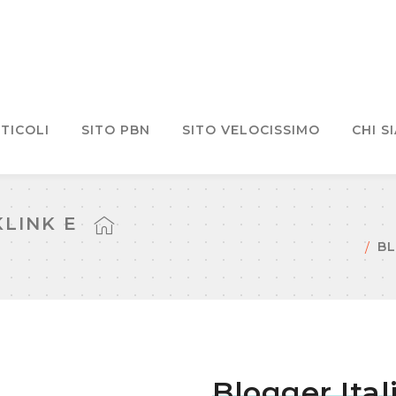
TICOLI
SITO PBN
SITO VELOCISSIMO
CHI S
KLINK E
BL
Blogger Ital