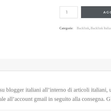
Blogger
AG
Italiani
con
Categorie:
Backlink
,
Backlink Italia
Backlink
e
Accesso
quantità
 blogger italiani all’interno di articoli italiani, 
tale all’account gmail in seguito alla consegna.