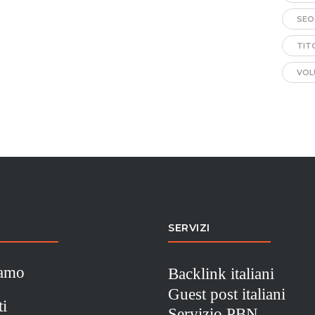
SEO
TIT
VOL
SERVIZI
iamo
Backlink italiani
Guest post italiani
ti
Servizio PBN