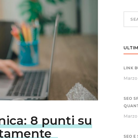
ULTIM
LINK 
Marzo 
SEO S
QUAN
ica: 8 punti su
Marzo 
atamente
SEO E