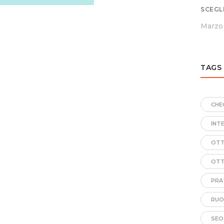
SCEGL
Marzo 
TAGS
CHE
INT
OTT
OTT
PRA
RUO
SEO