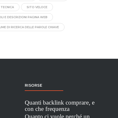
 TECNICA
SITO VELOCE
OLI E DESCRIZIONI PAGINA WEB
UME DI RICERCA DELLE PAROLE CHIAVE
RISORSE
Quanti backlink comprare, e
con che frequenza
Quanto ci vuole perché un